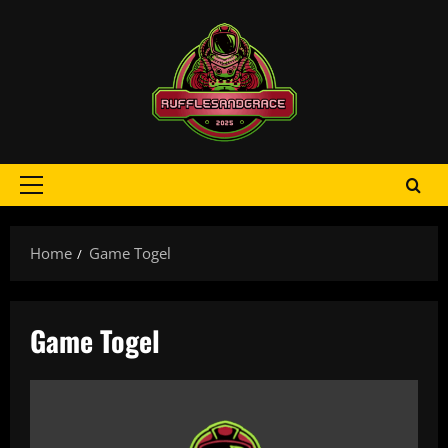
Skip
to
content
Primary
Menu
Home
Game Togel
Game Togel