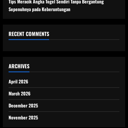
Tips Meracik Angka Togel Sendiri Tanpa Bergantung
Sepenuhnya pada Keberuntungan
RECENT COMMENTS
ARCHIVES
April 2026
March 2026
December 2025
November 2025