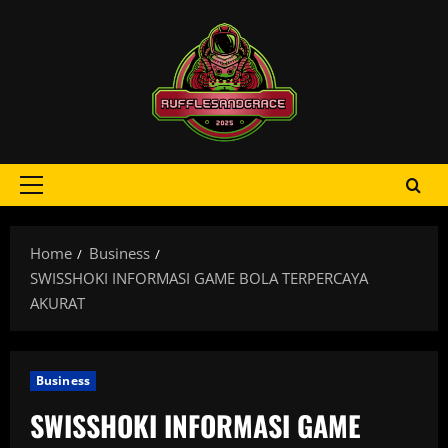
Skip
to
content
Primary
Menu
Home
Business
SWISSHOKI INFORMASI GAME BOLA TERPERCAYA
AKURAT
Business
SWISSHOKI INFORMASI GAME