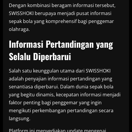
Dengan kombinasi beragam informasi tersebut,
SWISSHOKI berupaya menjadi pusat informasi
sepak bola yang komprehensif bagi penggemar
olahraga.
Informasi Pertandingan yang
Selalu Diperbarui
Salah satu keunggulan utama dari SWISSHOKI
adalah penyajian informasi pertandingan yang
senantiasa diperbarui. Dalam dunia sepak bola
yang begitu dinamis, kecepatan informasi menjadi
faktor penting bagi penggemar yang ingin
mengikuti perkembangan pertandingan secara
langsung.
Platform ini menyediakan update mengenai