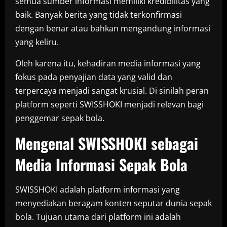
semua sumber informasi memiliki kredibilitas yang
baik. Banyak berita yang tidak terkonfirmasi
dengan benar atau bahkan mengandung informasi
yang keliru.
Oleh karena itu, kehadiran media informasi yang
fokus pada penyajian data yang valid dan
terpercaya menjadi sangat krusial. Di sinilah peran
platform seperti SWISSHOKI menjadi relevan bagi
penggemar sepak bola.
Mengenal SWISSHOKI sebagai
Media Informasi Sepak Bola
SWISSHOKI adalah platform informasi yang
menyediakan beragam konten seputar dunia sepak
bola. Tujuan utama dari platform ini adalah