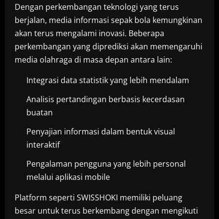
Dengan perkembangan teknologi yang terus
berjalan, media informasi sepak bola kemungkinan
akan terus mengalami inovasi. Beberapa
perkembangan yang diprediksi akan memengaruhi
media olahraga di masa depan antara lain:
Integrasi data statistik yang lebih mendalam
Analisis pertandingan berbasis kecerdasan
buatan
Penyajian informasi dalam bentuk visual
interaktif
Pengalaman pengguna yang lebih personal
melalui aplikasi mobile
Platform seperti SWISSHOKI memiliki peluang
besar untuk terus berkembang dengan mengikuti