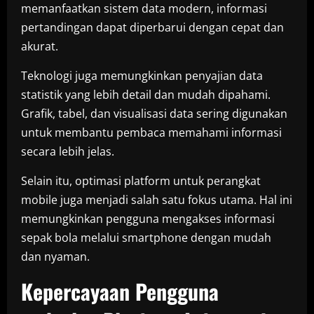
memanfaatkan sistem data modern, informasi
pertandingan dapat diperbarui dengan cepat dan
akurat.
Teknologi juga memungkinkan penyajian data
statistik yang lebih detail dan mudah dipahami.
Grafik, tabel, dan visualisasi data sering digunakan
untuk membantu pembaca memahami informasi
secara lebih jelas.
Selain itu, optimasi platform untuk perangkat
mobile juga menjadi salah satu fokus utama. Hal ini
memungkinkan pengguna mengakses informasi
sepak bola melalui smartphone dengan mudah
dan nyaman.
Kepercayaan Pengguna