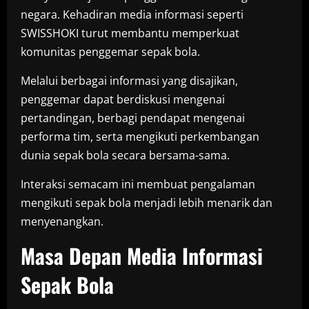
negara. Kehadiran media informasi seperti
SWISSHOKI turut membantu memperkuat
komunitas penggemar sepak bola.
Melalui berbagai informasi yang disajikan,
penggemar dapat berdiskusi mengenai
pertandingan, berbagi pendapat mengenai
performa tim, serta mengikuti perkembangan
dunia sepak bola secara bersama-sama.
Interaksi semacam ini membuat pengalaman
mengikuti sepak bola menjadi lebih menarik dan
menyenangkan.
Masa Depan Media Informasi
Sepak Bola