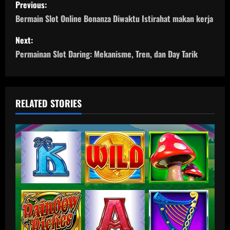
P
Previous:
o
Bermain Slot Online Bonanza Diwaktu Istirahat makan kerja
s
Next:
Permainan Slot Daring: Mekanisme, Tren, dan Day Tarik
t
n
a
RELATED STORIES
v
i
g
a
t