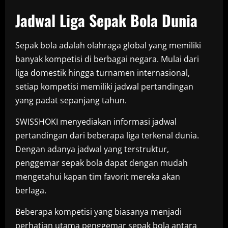
Jadwal Liga Sepak Bola Dunia
Sepak bola adalah olahraga global yang memiliki
banyak kompetisi di berbagai negara. Mulai dari
liga domestik hingga turnamen internasional,
setiap kompetisi memiliki jadwal pertandingan
yang padat sepanjang tahun.
SWISSHOKI menyediakan informasi jadwal
pertandingan dari beberapa liga terkenal dunia.
Dengan adanya jadwal yang terstruktur,
penggemar sepak bola dapat dengan mudah
mengetahui kapan tim favorit mereka akan
berlaga.
Beberapa kompetisi yang biasanya menjadi
perhatian utama penggemar sepak bola antara