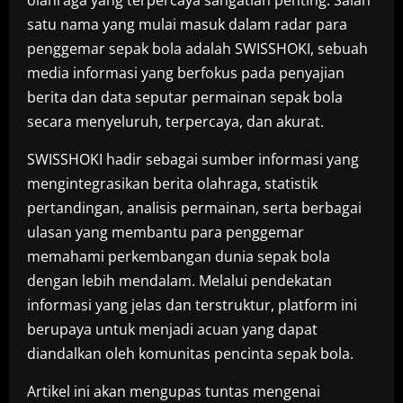
olahraga yang terpercaya sangatlah penting. Salah
satu nama yang mulai masuk dalam radar para
penggemar sepak bola adalah SWISSHOKI, sebuah
media informasi yang berfokus pada penyajian
berita dan data seputar permainan sepak bola
secara menyeluruh, terpercaya, dan akurat.
SWISSHOKI hadir sebagai sumber informasi yang
mengintegrasikan berita olahraga, statistik
pertandingan, analisis permainan, serta berbagai
ulasan yang membantu para penggemar
memahami perkembangan dunia sepak bola
dengan lebih mendalam. Melalui pendekatan
informasi yang jelas dan terstruktur, platform ini
berupaya untuk menjadi acuan yang dapat
diandalkan oleh komunitas pencinta sepak bola.
Artikel ini akan mengupas tuntas mengenai