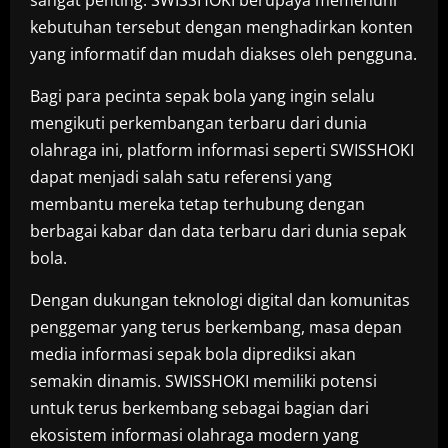
sangat penting. SWISSHOKI berupaya memenuhi
kebutuhan tersebut dengan menghadirkan konten
yang informatif dan mudah diakses oleh pengguna.
Bagi para pecinta sepak bola yang ingin selalu
mengikuti perkembangan terbaru dari dunia
olahraga ini, platform informasi seperti SWISSHOKI
dapat menjadi salah satu referensi yang
membantu mereka tetap terhubung dengan
berbagai kabar dan data terbaru dari dunia sepak
bola.
Dengan dukungan teknologi digital dan komunitas
penggemar yang terus berkembang, masa depan
media informasi sepak bola diprediksi akan
semakin dinamis. SWISSHOKI memiliki potensi
untuk terus berkembang sebagai bagian dari
ekosistem informasi olahraga modern yang