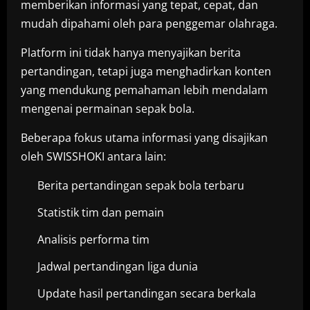
memberikan informasi yang tepat, cepat, dan
mudah dipahami oleh para penggemar olahraga.
Platform ini tidak hanya menyajikan berita
pertandingan, tetapi juga menghadirkan konten
yang mendukung pemahaman lebih mendalam
mengenai permainan sepak bola.
Beberapa fokus utama informasi yang disajikan
oleh SWISSHOKI antara lain:
Berita pertandingan sepak bola terbaru
Statistik tim dan pemain
Analisis performa tim
Jadwal pertandingan liga dunia
Update hasil pertandingan secara berkala